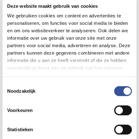
Deze website maakt gebruik van cookies
welzijnsorganisaties. Stichting Welzijn Bergen en
stichting Trefpunt Heiloo. Allebei de organisaties
We gebruiken cookies om content en advertenties te
zijn brede welzijnsorganisaties inclusief
personaliseren, om functies voor social media te bieden
en om ons websiteverkeer te analyseren. Ook delen we
jongerenwerk. De organisaties zijn actief in 3
informatie over uw gebruik van onze site met onze
gemeenten in Noord Holland. Heiloo, Bergen en
partners voor social media, adverteren en analyse. Deze
Uitgeest. Waar ik enorm trots op ben is de
partners kunnen deze gegevens combineren met andere
gigantische inzet van vrijwilligers. Zowel Stichting
informatie die u aan ze heeft verstrekt of die ze hebben
Welzijn Bergen als stichting Trefpunt Heiloo hebben
verzameld op basis van uw gebruik van hun services.
ruim 400 vrijwilligers die zich dagelijks inzetten.
Echt een rijkdom, maar kijkende naar de toekomst
Toestemmingsselectie
ook een zorg. Bergen en Heiloo zijn zeer sterk
Noodzakelijk
vergrijzende gemeenten. Bergen staat zelfs in de
top 3 van Nederland. Dit zien we ook terug in ons
Voorkeuren
vrijwilligers bestand. We komen nu op een punt
waarop de uitstroom harder gaat dan de instroom
van nieuwe vrijwilligers. Wetende dat de
Statistieken
maatschappelijke vraag en de politieke