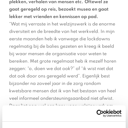
plekken, verhalen van mensen etc. Oftewel ze
gaat geregeld op reis, bezoekt musea en gaat
lekker met vrienden en kennissen op pad.
“Wat mij verraste in het welzijnswerk is de enorme
diversiteit en de breedte van het werkveld. In mijn
eerste maanden heb ik vanwege die lockdowns
regelmatig bij de balies gezeten en kreeg ik beeld
bij waar mensen de organisatie voor weten te
bereiken. Met grote regelmaat heb ik mezelf horen
zeggen: “o, doen we dat ook?” of “ik wist niet dat
dat ook door ons geregeld werd”. Eigenlijk best
bijzonder na zoveel jaar in de zorg rondom
kwetsbare mensen dat ik van het bestaan van heel
veel informeel ondersteuningsaanbod niet afwist.
Daar ligt nog wel een kans voor welzijnswerk om
het werk nog steviger in het zicht te krijgen.
Zoals hierboven beschreven ben ik directeur van 2