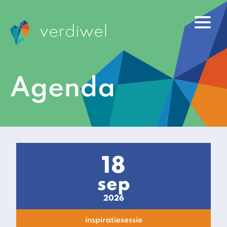
Agenda
18
sep
2026
inspiratiesessie