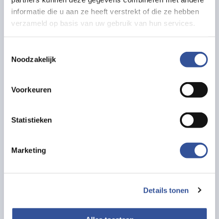
informatie die u aan ze heeft verstrekt of die ze hebben
verzameld op basis van uw gebruik van hun services.
Onze activiteiten
Verdiwel biedt jaarlijks een reeks
Toestemmingsselectie
inspirerende evenementen en leerzame
Noodzakelijk
sessies aan, perfect voor iedereen die zich
wil verdiepen in goed bestuur en
leiderschap.
Voorkeuren
Met de Verdiwel nieuwsbrief ben je altijd
op de hoogte van het laatste nieuws en
Statistieken
aankomende evenementen. Sluit je aan bij
Verdiwel en blijf continu leren en groeien in
een stimulerende omgeving!
Marketing
Niet-leden, die binnen de doelgroep van
Verdiwel vallen, kunnen één keer
vrijblijvend deelnemen aan een face-to-
Details tonen
face bijeenkomst, om kennis te maken met
Verdiwel. Neem daarvoor contact op met