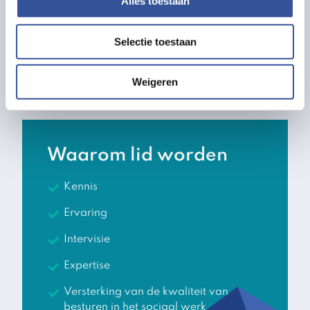
Alles toestaan
Saskia Walgemoed
(verenigingsdirecteur
Verdiwel).
Selectie toestaan
Een lid kan zich niet laten vervangen door
een collega uit de eigen organisatie
wanneer hij of zij zelf verhinderd is.
Weigeren
Waarom lid worden
Kennis
Ervaring
Intervisie
Expertise
Versterking van de kwaliteit van
besturen in het sociaal werk