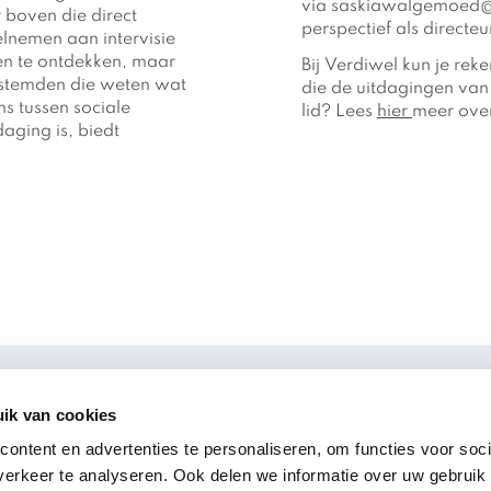
via saskiawalgemoed@ve
boven die direct
perspectief als directe
elnemen aan intervisie
en te ontdekken, maar
Bij Verdiwel kun je re
gestemden die weten wat
die de uitdagingen van
ns tussen sociale
lid? Lees
hier
meer over
daging is, biedt
ik van cookies
volg ons
!
ontent en advertenties te personaliseren, om functies voor soci
erkeer te analyseren. Ook delen we informatie over uw gebruik
LinkedIn