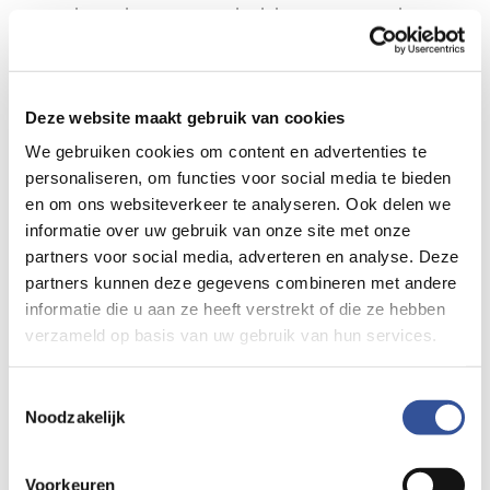
aansluitende vragenronde delen we niet, zodat
iedereen vrijuit kan praten en van gedachten kan
wisselen en niemand in beeld komt na publicatie.
Deze website maakt gebruik van cookies
We gebruiken cookies om content en advertenties te
De eerste aflevering over Mooi Maasvallei komt
personaliseren, om functies voor social media te bieden
begin juli online. De volgende aflevering zal 11
en om ons websiteverkeer te analyseren. Ook delen we
informatie over uw gebruik van onze site met onze
september opgenomen worden en gaat over de
partners voor social media, adverteren en analyse. Deze
netwerksamenwerking Positief Gezond Almere
partners kunnen deze gegevens combineren met andere
door Gerard Boekhoff (De Schoor). Daarna volgt op
informatie die u aan ze heeft verstrekt of die ze hebben
15 oktober Transmuralis (transmuraal netwerk Zuid-
verzameld op basis van uw gebruik van hun services.
Holland noord) door Yvonne van Balen
(Voorschoten voor Elkaar) en Marcel Bastiaansen
Toestemmingsselectie
(Participe) en op 20 november vertelt Chris
Noodzakelijk
Hagelen (de Boei) over Boeiend Bunschoten.
Voorkeuren