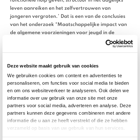
functionele hulp geven, structuur in het dagelijks
leven aanreiken en het zelfvertrouwen van
jongeren vergroten.’ Dat is een van de conclusies
van het onderzoek “Maatschappelijke impact van
de algemene voorzieningen voor jeugd in de
gemeente Apeldoorn” van Senseguide, dat onder
meer betrekking heeft op het jongerenwerk van
Stimenz.
Professionals helpen jongeren bij hun ontwikkeling
Deze website maakt gebruik van cookies
tot zelfstandigheid. Zij zijn er voor jongeren op
We gebruiken cookies om content en advertenties te
belangrijke keuzemomenten ‘zoals bij de keuze
personaliseren, om functies voor social media te bieden
voor een opleiding, sollicitatie, het oplossen van
en om ons websiteverkeer te analyseren. Ook delen we
informatie over uw gebruik van onze site met onze
schulden en problemen thuis met ouders. Dit
partners voor social media, adverteren en analyse. Deze
bevordert de zelfontwikkeling van jongeren en
partners kunnen deze gegevens combineren met andere
voorkomt afglijding.’
informatie die u aan ze heeft verstrekt of die ze hebben
verzameld op basis van uw gebruik van hun services.
De meeste jongeren die deelnemen aan activiteiten
die onder algemene voorzieningen vallen, hebben