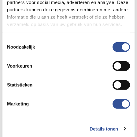
partners voor social media, adverteren en analyse. Deze
partners kunnen deze gegevens combineren met andere
informatie die u aan ze heeft verstrekt of die ze hebben
verzameld op basis van uw gebruik van hun services.
in gesprek
Toestemmingsselectie
Noodzakelijk
Voorkeuren
Statistieken
in gesprek
Marketing
Wij willen vakmanschap op een hoger peil
brengen!
Details tonen
‘Wij willen een vernieuwende push geven aan sociaal