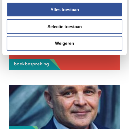
werk, preventie en aan jeugdzorg en jeugdhulp,’ zegt
Wilbert de Haan Westerveld, een van de twee
Alles toestaan
bestuurders van Lentl.
Selectie toestaan
Weigeren
boekbespreking