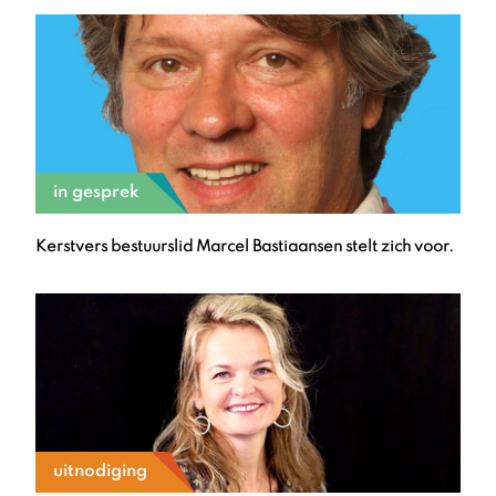
Wetenschappen) en daarna in Haarlem gaan wonen. Ik
ben altijd werkzaam geweest bij organisaties die er toe
doen, die het verschil maken in de levens van mensen,
dus in de sociale ‘softe’ sector.
in gesprek
Kerstvers bestuurslid Marcel Bastiaansen stelt zich voor.
uitnodiging