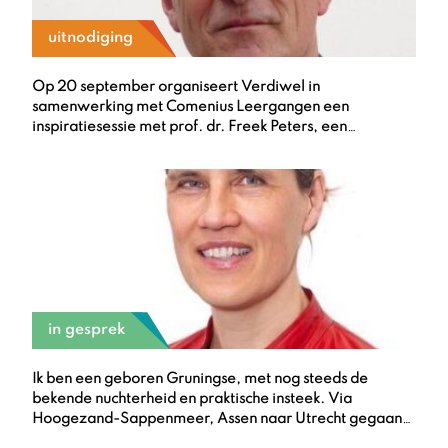
uitnodiging
Op 20 september organiseert Verdiwel in
samenwerking met Comenius Leergangen een
inspiratiesessie met prof. dr. Freek Peters, een
toonaangevend expert op het gebied van leiderschap
en organisatieontwikkeling. Tijdens deze sessie zal hij
dieper ingaan op de vraag: "Wat voor leiderschap is er
nodig voor een gezonde toekomst?"
in gesprek
Ik ben een geboren Gruningse, met nog steeds de
bekende nuchterheid en praktische insteek. Via
Hoogezand-Sappenmeer, Assen naar Utrecht gegaan
voor de studie ASW (Algemene Sociale