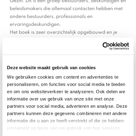
Gezin. Dit is een groep bestuurders, deskundigen en
beleidsmakers die allemaal contacten hebben met
andere bestuurders, professionals en
ervaringsdeskundigen.
Het boek is zeer overzichtelijk opgebouwd en je
kunt het op verschillende manieren lezen. Als je er
snel doorheen wilt, lees je alleen de kaarten en
denkmodellen en ben je in 30 minuten klaar.
Het eerste hoofdstuk schetst de gewenste situatie in
Deze website maakt gebruik van cookies
2050, een droombeeld waarin gezinnen mentaal
We gebruiken cookies om content en advertenties te
floreren. Vanuit 2050 kijken we terug op onze tijd
personaliseren, om functies voor social media te bieden
en constateren we dat opvoeden rond 2022 als
en om ons websiteverkeer te analyseren. Ook delen we
‘een pittige opgave’ werd ervaren. Opvoeders
informatie over uw gebruik van onze site met onze
waren onzeker en wisten vaak niet goed waar ze
partners voor social media, adverteren en analyse. Deze
heen konden met problemen in het gezin. Door
partners kunnen deze gegevens combineren met andere
allerlei incidenten waren de eerder bang voor
informatie die u aan ze heeft verstrekt of die ze hebben
jeugdzorg dan dat ze erop konden vertrouwen.
verzameld op basis van uw gebruik van hun services.
Sommige opvoeders vreesden zelfs uithuisplaatsing