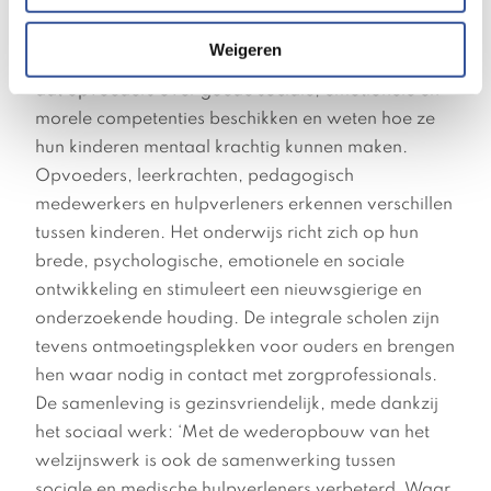
gewoon gratis, in de buurt.’ Ze bereiden zich
bewust voor op het ouderschap en volgen een
Weigeren
training of opvoedcursus. Het is vanzelfsprekend
dat opvoeders over goede sociale, emotionele en
morele competenties beschikken en weten hoe ze
hun kinderen mentaal krachtig kunnen maken.
Opvoeders, leerkrachten, pedagogisch
medewerkers en hulpverleners erkennen verschillen
tussen kinderen. Het onderwijs richt zich op hun
brede, psychologische, emotionele en sociale
ontwikkeling en stimuleert een nieuwsgierige en
onderzoekende houding. De integrale scholen zijn
tevens ontmoetingsplekken voor ouders en brengen
hen waar nodig in contact met zorgprofessionals.
De samenleving is gezinsvriendelijk, mede dankzij
het sociaal werk: ‘Met de wederopbouw van het
welzijnswerk is ook de samenwerking tussen
sociale en medische hulpverleners verbeterd. Waar