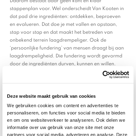
Daarom bestaat daar geen kant en klaar
stappenplan voor. Wel onderscheidt Van Kooten in
dat pad drie ingrediënten: ontdekken, beproeven
en evalueren. Dat doe je met vallen en opstaan,
stap voor stap en dat maakt het betreden van
onbekend terrein laagdrempeliger. Ook de
‘persoonlijke fundering’ van mensen draagt bij aan
laagdrempeligheid. Die fundering wordt gevormd
door de ingrediënten durven, kunnen en willen.
De auteur wisselt theoretische hoofdstukken af met
praktijkhoofdstukken waarin verandercoach Amber
en trainee David samen veranderingen in een
organisatie bewerkstellingen. Daarbij gaat het om
Deze website maakt gebruik van cookies
een nieuw transportsysteem voor een
We gebruiken cookies om content en advertenties te
distributiecentrum.
personaliseren, om functies voor social media te bieden
en om ons websiteverkeer te analyseren. Ook delen we
Durven, kunnen en willen
informatie over uw gebruik van onze site met onze
Volgens ontwikkelingspsycholoog Peer Gray zit
partners voor social media, adverteren en analyse. Deze