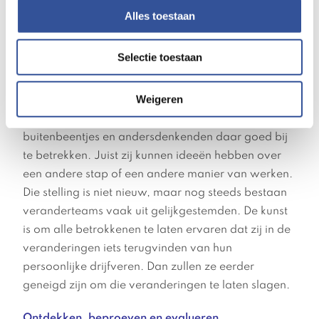
coaches en leidinggevenden belangstelling tonen
Alles toestaan
en veel vragen stellen en laten merken dat ook zij
soms falen.
Selectie toestaan
Als mensen denken dat ze een doel kunnen
bereiken, worden ze meer gemotiveerd om de weg
Weigeren
naar dat doel mogelijk te maken: ‘waar een weg is,
ontstaat een wil’. Belangrijk is het om de
buitenbeentjes en andersdenkenden daar goed bij
te betrekken. Juist zij kunnen ideeën hebben over
een andere stap of een andere manier van werken.
Die stelling is niet nieuw, maar nog steeds bestaan
veranderteams vaak uit gelijkgestemden. De kunst
is om alle betrokkenen te laten ervaren dat zij in de
veranderingen iets terugvinden van hun
persoonlijke drijfveren. Dan zullen ze eerder
geneigd zijn om die veranderingen te laten slagen.
Ontdekken, beproeven en evalueren