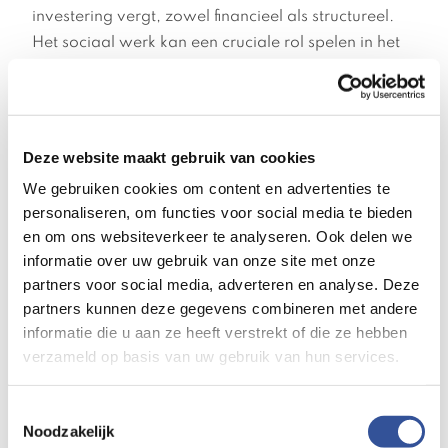
investering vergt, zowel financieel als structureel.
Het sociaal werk kan een cruciale rol spelen in het
voorkomen en terugdringen van sociale
problematiek, maar we kunnen dit niet realiseren
zonder de passende kaders en middelen, we
kunnen het niet alleen én het vraagt tijd! Als
Deze website maakt gebruik van cookies
bestuurders moeten we dit blijven benadrukken,
We gebruiken cookies om content en advertenties te
ook richting onze collega’s in de zorg.
personaliseren, om functies voor social media te bieden
en om ons websiteverkeer te analyseren. Ook delen we
Juist nu is het daarom belangrijk om elkaar te
informatie over uw gebruik van onze site met onze
vinden en samen te werken. Individueel zijn we
partners voor social media, adverteren en analyse. Deze
immers als organisatie vaak relatief (te) klein en
partners kunnen deze gegevens combineren met andere
missen we bestuurlijke slagkracht. Als vereniging
informatie die u aan ze heeft verstrekt of die ze hebben
zien we dan ook dat hier voor ons een rol ligt. De
verzameld op basis van uw gebruik van hun services.
afgelopen maanden heeft Verdiwel zich
georiënteerd op haar toekomst. In de
Toestemmingsselectie
ledenvergadering van april is gesproken over de
Noodzakelijk