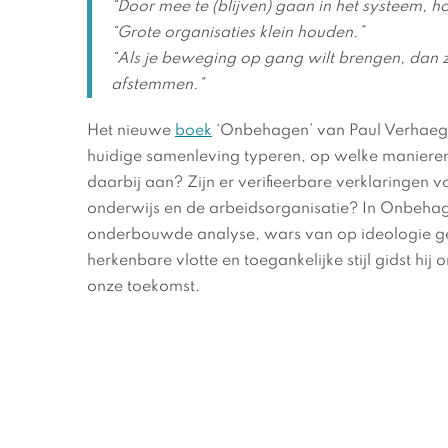
“Door mee te (blijven) gaan in het systeem, ho
“Grote organisaties klein houden.”
“Als je beweging op gang wilt brengen, dan z
afstemmen.”
Het nieuwe
boek
‘Onbehagen’ van Paul Verhaeghe
huidige samenleving typeren, op welke manieren 
daarbij aan? Zijn er verifieerbare verklaringen v
onderwijs en de arbeidsorganisatie? In Onbehag
onderbouwde analyse, wars van op ideologie geba
herkenbare vlotte en toegankelijke stijl gidst hij
onze toekomst.