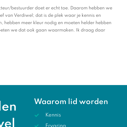
ecteur/bestuurder doet er echt toe. Daarom hebben we
ief van Verdiwel; dat is de plek waar je kennis en
ijn, hebben meer kleur nodig en moeten helder hebben
oeten we dat ook gaan waarmaken. Ik draag daar
Waarom lid worden
len
Kennis
wel
Ervaring