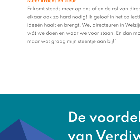
Meer kracht en kleur
Er komt steeds meer op ons af en de rol van dir
elkaar ook zo hard nodig! Ik geloof in het collect
ideeën haalt en brengt. We, directeuren in Welz
wát we doen en waar we voor staan. En dan m
maar wat graag mijn steentje aan bij!”
De voorde
van Verdi