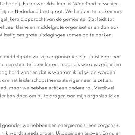
tschappij. En op wereldschaal is Nederland misschien
lzijn is Nederland best groot. We hebben te maken met
egelijkertijd opdracht van de gemeente. Dat leidt tot
el veel kleine en middelgrote organisaties en dan ook
t lastig om grote uitdagingen samen op te pakken.
 en middelgrote welzijnsorganisaties zijn. Juist voor hen
ig om een stem te laten horen, maar als we ons verbinden
raag hard voor en dat is waarom ik lid wilde worden
k om het leiderschapsthema steviger neer te zetten.
and, maar we hebben echt een andere rol. Verdiwel
der kan doen om bij te dragen aan mijn organisatie en
l gaande: we hebben een energiecrisis, een zorgcrisis,
 rijk wordt steeds groter. Uitdagingen te over. En nu er