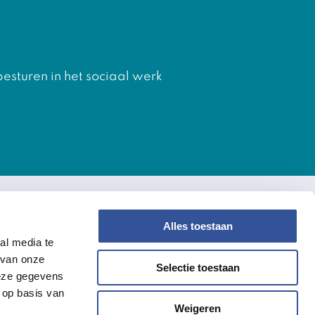
besturen in het sociaal werk
Alles toestaan
verdiwel
al media te
 van onze
Over Ons
Selectie toestaan
deze gegevens
Actueel
 op basis van
Weigeren
erdiwel
Agenda