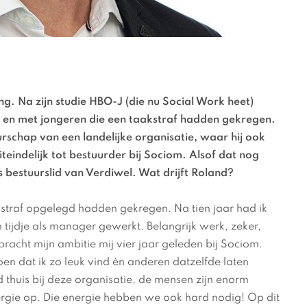
g. Na zijn studie HBO-J (die nu Social Work heet)
n en met jongeren die een taakstraf hadden gekregen.
urschap van een landelijke organisatie, waar hij ook
eindelijk tot bestuurder bij Sociom. Alsof dat nog
s bestuurslid van Verdiwel. Wat drijft Roland?
kstraf opgelegd hadden gekregen. Na tien jaar had ik
tijdje als manager gewerkt. Belangrijk werk, zeker,
k bracht mijn ambitie mij vier jaar geleden bij Sociom.
en dat ik zo leuk vind èn anderen datzelfde laten
 thuis bij deze organisatie, de mensen zijn enorm
nergie op. Die energie hebben we ook hard nodig! Op dit