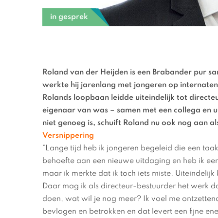
in gesprek
Roland van der Heijden is een Brabander pur san
werkte hij jarenlang met jongeren op internate
Rolands loopbaan leidde uiteindelijk tot directe
eigenaar van was – samen met een collega en uit
niet genoeg is, schuift Roland nu ook nog aan al
Versnippering
“Lange tijd heb ik jongeren begeleid die een taa
behoefte aan een nieuwe uitdaging en heb ik een 
maar ik merkte dat ik toch iets miste. Uiteindelij
Daar mag ik als directeur-bestuurder het werk do
doen, wat wil je nog meer? Ik voel me ontzettend
bevlogen en betrokken en dat levert een fijne e