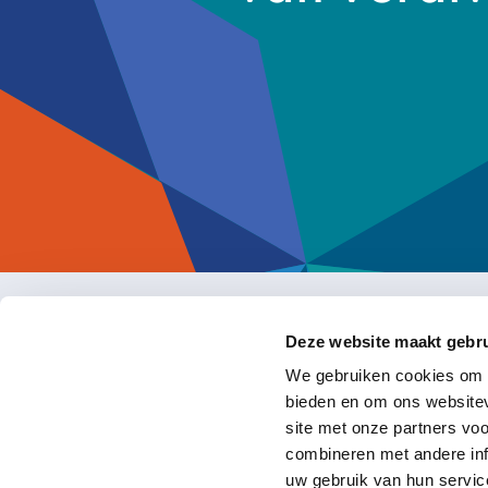
Deze website maakt gebru
Delen & Doen
We gebruiken cookies om c
bieden en om ons websitev
site met onze partners vo
combineren met andere inf
Statuten
uw gebruik van hun servic