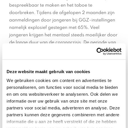
bespreekbaar te maken en het taboe te
doorbreken. Tijdens de afgelopen 2 maanden zijn
aanmeldingen door jongeren bij GGZ-instellingen
namelijk explosief gestegen met 65%. Veel
jongeren krijgen het mentaal steeds moeilijker door
de lange duur van de coronacrisis. De periode van
je zestiende tot je vijfentwintigste is ook een
bepalende levensfase, waarin je samen met
leeftijdsgenoten voor een belangrijk deel je
Deze website maakt gebruik van cookies
identiteit ontwikkelt. Voor jongeren in die
leeftijdsgroep valt nu al negen maanden lang heel
We gebruiken cookies om content en advertenties te
personaliseren, om functies voor social media te bieden
veel weg. Mogelijkheden om uit te gaan
en om ons websiteverkeer te analyseren. Ook delen we
bijvoorbeeld. Bijbaantjes in de horeca. Werkende
informatie over uw gebruik van onze site met onze
jongeren zitten vaak op tijdelijke of 0-
partners voor social media, adverteren en analyse. Deze
urencontracten en veel van hen zijn hun baan kwijt.
partners kunnen deze gegevens combineren met andere
Als ze een beroepsopleiding volgen, komen ze
informatie die u aan ze heeft verstrekt of die ze hebben
moeilijk aan een stageplaats want veel bedrijven