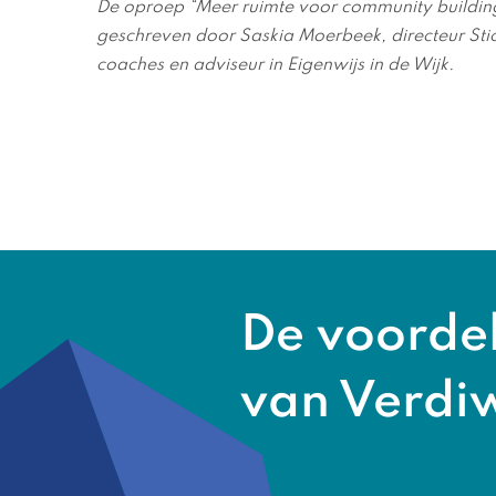
De oproep “Meer ruimte voor community building 
geschreven door Saskia Moerbeek, directeur Stic
coaches en adviseur in Eigenwijs in de Wijk.
De voorde
van Verdi