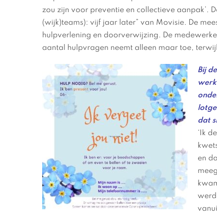
zou zijn voor preventie en collectieve aanpak’. Dat
(wijk)teams): vijf jaar later” van Movisie. De me
hulpverlening en doorverwijzing. De medewerke
aantal hulpvragen neemt alleen maar toe, terwijl 
Bij d
werk
onder
lotg
dat 
‘Ik d
kwets
en da
meege
kwam
werde
vanui