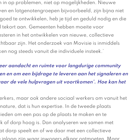
n in op problemen, niet op mogelijkheden. Nieuwe
ven en lotgenotengroepen bijvoorbeeld, zijn bijna niet
d te ontwikkelen, heb je tijd en geduld nodig en die
stal tekort aan. Gemeenten hebben moeite voor
nvesteren in het ontwikkelen van nieuwe, collectieve
chtbaar zijn. Het onderzoek van Movisie is inmiddels
n nog steeds vanuit die individuele insteek.’
 ‘Meer aandacht en ruimte voor langdurige community
ten en om een bijdrage te leveren aan het signaleren en
aar de vele hulpvragen uit voortkomen’. Hoe kan het
werkers, maar ook andere sociaal werkers om vanuit het
 nature, dat is hun expertise. In de tweede plaats
bieden om een pas op de plaats te maken en te
wijk of dorp hoog is. Dan analyseren we samen met
dat dorp speelt en of we daar met een collectieve
 inloop zijn waar inwoners elkaar ontmoeten. Maar