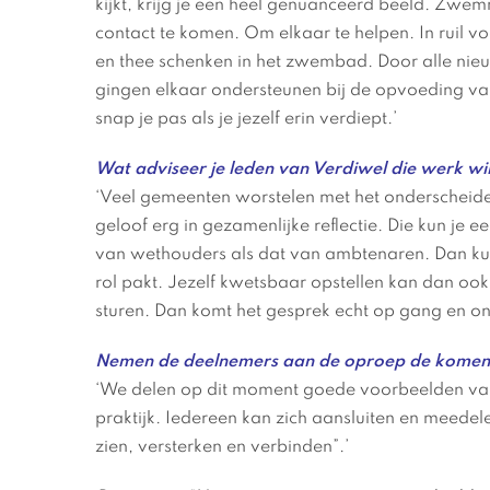
kijkt, krijg je een heel genuanceerd beeld. Zwe
contact te komen. Om elkaar te helpen. In ruil vo
en thee schenken in het zwembad. Door alle nie
gingen elkaar ondersteunen bij de opvoeding van
snap je pas als je jezelf erin verdiept.’
Wat adviseer je leden van Verdiwel die werk wi
‘Veel gemeenten worstelen met het onderscheide
geloof erg in gezamenlijke reflectie. Die kun je 
van wethouders als dat van ambtenaren. Dan kun
rol pakt. Jezelf kwetsbaar opstellen kan dan ook h
sturen. Dan komt het gesprek echt op gang en on
Nemen de deelnemers aan de oproep de komende
‘We delen op dit moment goede voorbeelden van 
praktijk. Iedereen kan zich aansluiten en meedel
zien, versterken en verbinden”.’