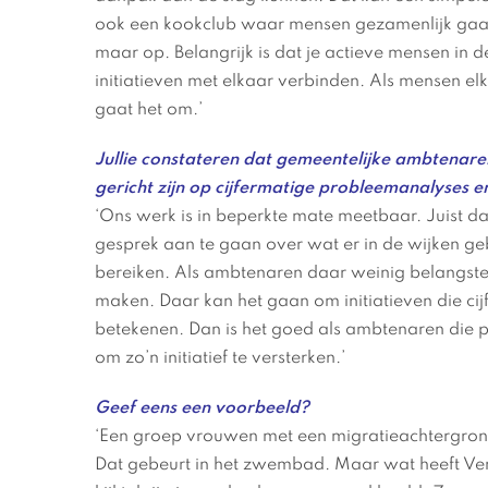
ook een kookclub waar mensen gezamenlijk gaan
maar op. Belangrijk is dat je actieve mensen in d
initiatieven met elkaar verbinden. Als mensen el
gaat het om.’
Jullie constateren dat gemeentelijke ambtenaren
gericht zijn op cijfermatige probleemanalyses en
‘Ons werk is in beperkte mate meetbaar. Juist d
gesprek aan te gaan over wat er in de wijken g
bereiken. Als ambtenaren daar weinig belangstell
maken. Daar kan het gaan om initiatieven die cijfe
betekenen. Dan is het goed als ambtenaren die 
om zo’n initiatief te versterken.’
Geef eens een voorbeeld?
‘Een groep vrouwen met een migratieachtergrond
Dat gebeurt in het zwembad. Maar wat heeft Ver