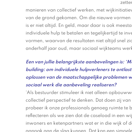
zette
manieren van collectief werken, met wijkinitiatie
van de grond gekomen. Om die nieuwe vormen goe
is er niet altijd. En geld, maar daar is ook mee
individuele hulp te betalen en tegelijkertijd te i
vormen, waarvan de resultaten niet altijd snel zi
anderhalf jaar oud, maar sociaal wijkteams werke
Een van jullie belangrijkste aanbevelingen is:
building: om individuele hulpverleners te ontlas
oplossen van de maatschappelijke problemen w
sociaal werk die aanbeveling realiseren?
‘Als bestuurder stimuleer ik niet alleen opbouw
collectief perspectief te denken. Dat doen zij van
probeer ik onze professionals genoeg ruimte te 
reflecteren als we zien dat de caseload in een 
inwoners en ketenpartners wat er in die wijk of 
aanpak aan de slag kunnen. Dat kan een simpele