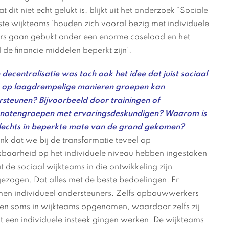
 dit niet echt gelukt is, blijkt uit het onderzoek “Sociale
este wijkteams ‘houden zich vooral bezig met individuele
rs gaan gebukt onder een enorme caseload en het
de financie middelen beperkt zijn’.
e decentralisatie was toch ook het idee dat juist sociaal
 op laagdrempelige manieren groepen kan
steunen? Bijvoorbeeld door trainingen of
enotengroepen met ervaringsdeskundigen? Waarom is
slechts in beperkte mate van de grond gekomen?
enk dat we bij de transformatie teveel op
baarheid op het individuele niveau hebben ingestoken
t de sociaal wijkteams in die ontwikkeling zijn
zogen. Dat alles met de beste bedoelingen. Er
en individueel ondersteuners. Zelfs opbouwwerkers
n soms in wijkteams opgenomen, waardoor zelfs zij
t een individuele insteek gingen werken. De wijkteams