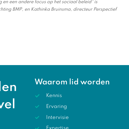
en een andere focus op het sociaal beleid” is
hting BMP, en Kathinka Bruinsma, directeur Perspectief
Waarom lid worden
len
Kennis
wel
Ervaring
Intervisie
Expertise