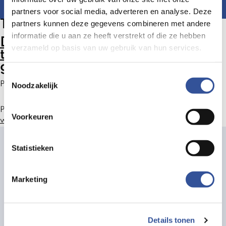
partners voor social media, adverteren en analyse. Deze
Tag:
hoofdveld
partners kunnen deze gegevens combineren met andere
informatie die u aan ze heeft verstrekt of die ze hebben
De rol van sociaal werk in de
verzameld op basis van uw gebruik van hun services.
transitie van zorg naar
gezondheid
Toestemmingsselectie
Posted on
9 juli 2024
by
Saskia Walgemoed
Noodzakelijk
Posted in
Webinar
Tagged
gezondheid
,
hoofdveld
,
sociaal
Voorkeuren
werk
,
transformatie
,
voorliggend veld
,
welzijn
Statistieken
Delen & Doen!
Marketing
Statuten
Details tonen