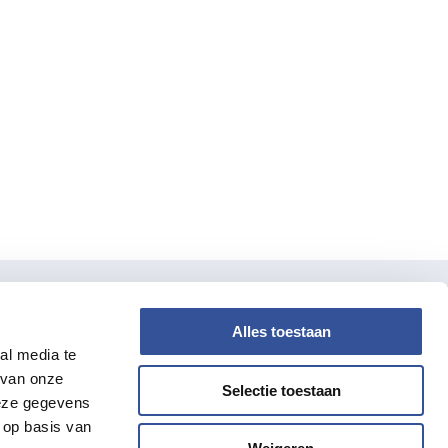
Alles toestaan
verdiwel
al media te
 van onze
Over Ons
Selectie toestaan
deze gegevens
Actueel
 op basis van