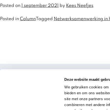
Posted on
1 september 2021
by
Kees Neefjes
Posted in
Column
Tagged
Netwerksamenwerking in h
Deze website maakt gebru
Delen & Doen
We gebruiken cookies om c
bieden en om ons websitev
site met onze partners vo
combineren met andere inf
Statuten