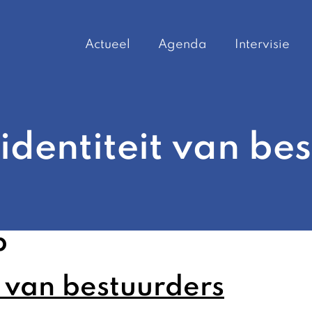
Actueel
Agenda
Intervisie
 identiteit van be
p
t van bestuurders